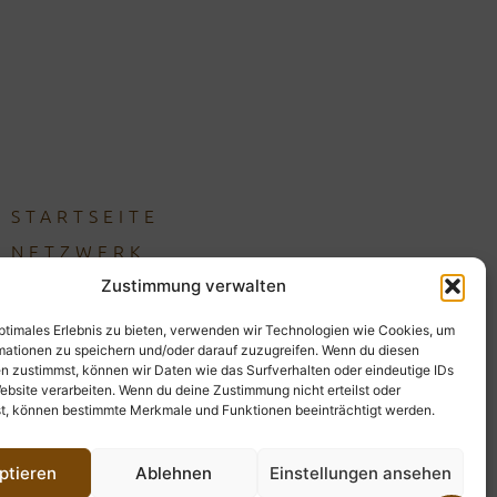
STARTSEITE
NETZWERK
CAFÉS
Zustimmung verwalten
KONTAKT
optimales Erlebnis zu bieten, verwenden wir Technologien wie Cookies, um
mationen zu speichern und/oder darauf zuzugreifen. Wenn du diesen
IMPRESSUM
n zustimmst, können wir Daten wie das Surfverhalten oder eindeutige IDs
DATENSCHUTZ
ebsite verarbeiten. Wenn du deine Zustimmung nicht erteilst oder
t, können bestimmte Merkmale und Funktionen beeinträchtigt werden.
COOKIES
BARRIEREFREIHEIT
ptieren
Ablehnen
Einstellungen ansehen