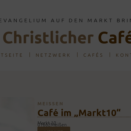
EVANGELIUM AUF DEN MARKT BR
Christlicher
Caf
RTSEITE
NETZWERK
CAFÉS
KON
MEISSEN
Café im „Markt10“
Markt 10
01662
Meißen